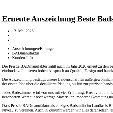
Erneute Auszeichung Beste Bads
13. Mai 2026
Auszeichnungen/Ehrungen
BADmanufaktur
Kunden-Info
Die
Prestle BADmanufaktur
zählt auch im Jahr 2026 erneut zu den b
eindrucksvoll unseren hohen Anspruch an Qualität, Design und handw
Die Auszeichnung bestätigt unsere Leidenschaft für außergewöhnlic
der ersten Idee über die detaillierte Planung bis hin zur präzisen h
Jedes Badezimmer wird von uns mit viel Erfahrung, Kreativität und L
besonderen Wert auf hochwertige Materialien, moderne Gestaltungs
Dass
Prestle BADmanufaktur
als einziges Badstudio im Landkreis Bib
Niveau zu vereinen. Auch in Zukunft werden wir alles daransetzen, e