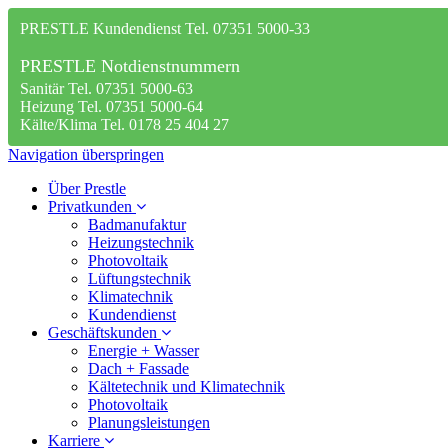
PRESTLE Kundendienst Tel. 07351 5000-33
PRESTLE Notdienstnummern
Sanitär Tel. 07351 5000-63
Heizung Tel. 07351 5000-64
Kälte/Klima Tel. 0178 25 404 27
Navigation überspringen
Über Prestle
Privatkunden
Badmanufaktur
Heizungstechnik
Photovoltaik
Lüftungstechnik
Klimatechnik
Kundendienst
Geschäftskunden
Energie + Wasser
Dach + Fassade
Kältetechnik und Klimatechnik
Photovoltaik
Planungsleistungen
Karriere