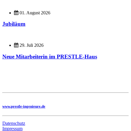
01. August 2026
Jubiläum
29. Juli 2026
Neue Mitarbeiterin im PRESTLE-Haus
Imagefilme
Hier geht es zu unseren Imagefilmen
Sie benötigen eine Planung, dann besuchen Sie uns auf unserer Homepage
www.prestle-ingenieure.de
Datenschutz
Impressum