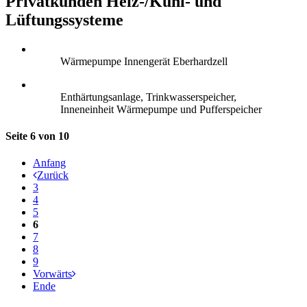
Privatkunden Heiz-/Kühl- und
Lüftungssysteme
Wärmepumpe Innengerät Eberhardzell
Enthärtungsanlage, Trinkwasserspeicher,
Inneneinheit Wärmepumpe und Pufferspeicher
Seite 6 von 10
Anfang
Zurück
3
4
5
6
7
8
9
Vorwärts
Ende