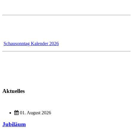
Ausstellung Mo - Fr 7 - 12 und 13 - 17 Uhr
Samstags ist die Ausstellung geschlossen!
Wir - das Badmanufaktur-Team - renovieren für unsere Kunden,
dadurch bleibt der Schausonntag bis 31.12.2026 wegen Umbau
geschlossen!
Schausonntag Kalender 2026
Kundendienst
Montag - Donnerstag 7 - 12 Uhr und 13 - 17 Uhr
Freitag 7 - 13 Uhr
Aktuelles
01. August 2026
Jubiläum