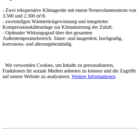
- Zwei rekuperative Klimageräte mit einem Nennvolumenstrom von
3.500 und 2.300 m³/h
- zweistufigen Wärmerückgewinnung und integrierter
Kompressionskälteanlage zur Klimatisierung der Zuluft.
- Optimaler Wirkungsgrad über den gesamten
Außentemperaturbereich. Säure- und laugenfest, hochgradig,
korrosions- und alterungsbeständig.
Wir verwenden Cookies, um Inhalte zu personalisieren,
Funktionen für soziale Medien anbieten zu können und die Zugriffe
auf unsere Website zu analysieren.
Weitere Informationen
Karl Prestle Sanitär-Heizung-
Flaschnerei GmbH & Co. KG
Freiburger Str. 40
88400 Biberach
Telefon: 07351 5000-0
E-Mail: info@prestle.de
Öffnungszeiten im PRESTLE-Haus: