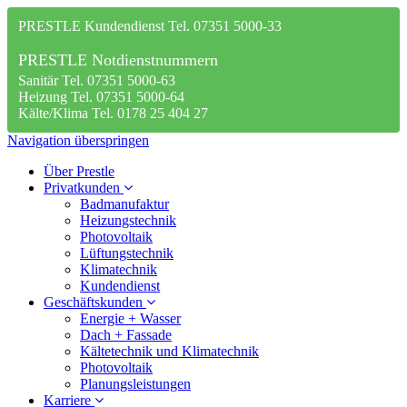
PRESTLE Kundendienst Tel. 07351 5000-33
PRESTLE Notdienstnummern
Sanitär Tel. 07351 5000-63
Heizung Tel. 07351 5000-64
Kälte/Klima Tel. 0178 25 404 27
Navigation überspringen
Über Prestle
Privatkunden
Badmanufaktur
Heizungstechnik
Photovoltaik
Lüftungstechnik
Klimatechnik
Kundendienst
Geschäftskunden
Energie + Wasser
Dach + Fassade
Kältetechnik und Klimatechnik
Photovoltaik
Planungsleistungen
Karriere