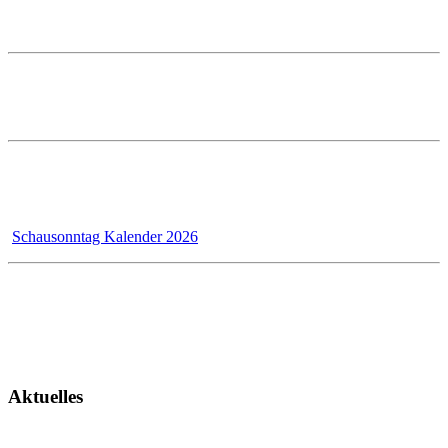
Telefon: 07351 5000-0
E-Mail: info@prestle.de
Öffnungszeiten im PRESTLE-Haus:
Ausstellung Mo - Fr 7 - 12 und 13 - 17 Uhr
Samstags ist die Ausstellung geschlossen!
Wir - das Badmanufaktur-Team - renovieren für unsere Kunden,
dadurch bleibt der Schausonntag bis 31.12.2026 wegen Umbau
geschlossen!
Schausonntag Kalender 2026
Kundendienst
Montag - Donnerstag 7 - 12 Uhr und 13 - 17 Uhr
Freitag 7 - 13 Uhr
Aktuelles