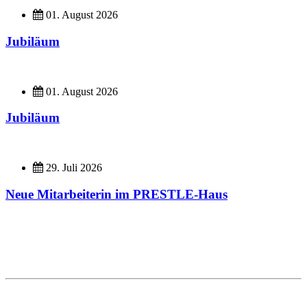
01. August 2026
Jubiläum
01. August 2026
Jubiläum
29. Juli 2026
Neue Mitarbeiterin im PRESTLE-Haus
Imagefilme
Hier geht es zu unseren Imagefilmen
Sie benötigen eine Planung, dann besuchen Sie uns auf unserer Homepage