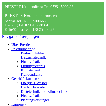
PRESTLE Kundendienst Tel. 07351 5000-33
PRESTLE Notdienstnummern
Sanitär Tel. 07351 5000-63
Heizung Tel. 07351 5000-64
Kälte/Klima Tel. 0178 25 404 27
Navigation überspringen
Über Prestle
Privatkunden
Badmanufaktur
Heizungstechnik
Photovoltaik
Lüftungstechnik
Klimatechnik
Kundendienst
Geschäftskunden
Energie + Wasser
Dach + Fassade
Kältetechnik und Klimatechnik
Photovoltaik
Planungsleistungen
Karriere