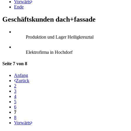
Vorwärts
Ende
Geschäftskunden dach+fassade
Produktion und Lager Heiligkreuztal
Elektrofirma in Hochdorf
Seite 7 von 8
Anfang
Zurück
2
3
4
5
6
7
8
Vorwärts