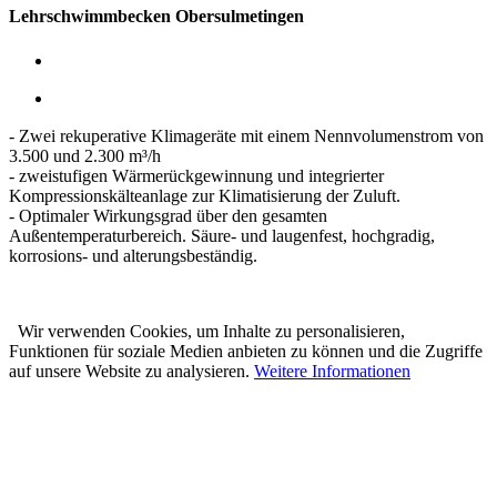
Lehrschwimmbecken Obersulmetingen
- Zwei rekuperative Klimageräte mit einem Nennvolumenstrom von
3.500 und 2.300 m³/h
- zweistufigen Wärmerückgewinnung und integrierter
Kompressionskälteanlage zur Klimatisierung der Zuluft.
- Optimaler Wirkungsgrad über den gesamten
Außentemperaturbereich. Säure- und laugenfest, hochgradig,
korrosions- und alterungsbeständig.
Wir verwenden Cookies, um Inhalte zu personalisieren,
Funktionen für soziale Medien anbieten zu können und die Zugriffe
auf unsere Website zu analysieren.
Weitere Informationen
Karl Prestle Sanitär-Heizung-
Flaschnerei GmbH & Co. KG
Freiburger Str. 40
88400 Biberach