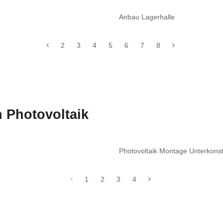
Anbau Lagerhalle
2
3
4
5
6
7
8
 Photovoltaik
Photovoltaik Montage Unterkon
1
2
3
4