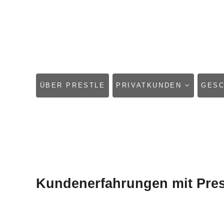
NAVIGATION
ÜBER PRESTLE
PRIVATKUNDEN
GES
ÜBERSPRINGEN
Kundenerfahrungen mit Pres