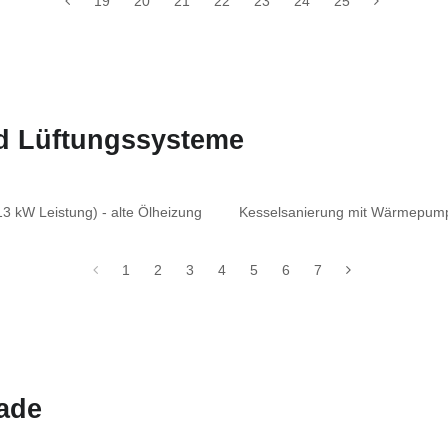
19
20
21
22
23
24
25
nd Lüftungssysteme
 kW Leistung) - alte Ölheizung
Kesselsanierung mit Wärmepumpe
1
2
3
4
5
6
7
ade