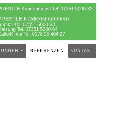
PRESTLE Kundendienst Tel. 07351 5000-33
PRESTLE Notdienstnummern
Sanitär Tel. 07351 5000-63
Heizung Tel. 07351 5000-64
Kälte/Klima Tel. 0178 25 404 27
TUNGEN
REFERENZEN
KONTAKT