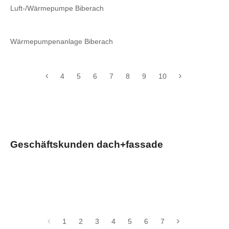
Luft-/Wärmepumpe Biberach
Wärmepumpenanlage Biberach
4
5
6
7
8
9
10
Geschäftskunden dach+fassade
1
2
3
4
5
6
7