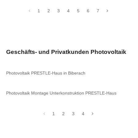
1
2
3
4
5
6
7
Geschäfts- und Privatkunden Photovoltaik
Photovoltaik PRESTLE-Haus in Biberach
Photovoltaik Montage Unterkonstruktion PRESTLE-Haus
1
2
3
4