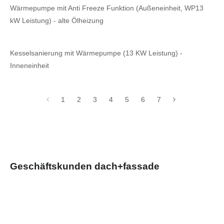
Wärmepumpe mit Anti Freeze Funktion (Außeneinheit, WP13
kW Leistung) - alte Ölheizung
Kesselsanierung mit Wärmepumpe (13 KW Leistung) -
Inneneinheit
1
2
3
4
5
6
7
Geschäftskunden dach+fassade