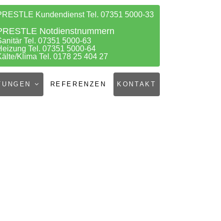
PRESTLE Kundendienst Tel. 07351 5000-33
PRESTLE Notdienstnummern
Sanitär Tel. 07351 5000-63
Heizung Tel. 07351 5000-64
Kälte/Klima Tel. 0178 25 404 27
TUNGEN
REFERENZEN
KONTAKT