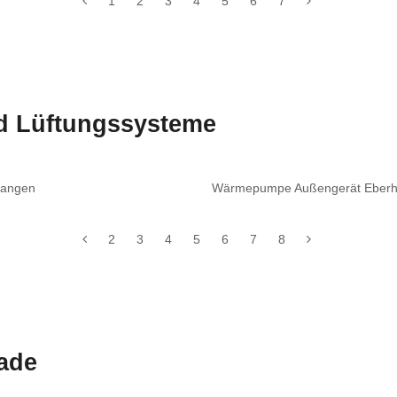
1
2
3
4
5
6
7
nd Lüftungssysteme
langen
Wärmepumpe Außengerät Eberha
2
3
4
5
6
7
8
ade