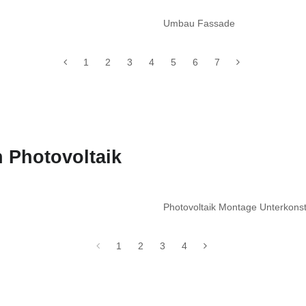
Umbau Fassade
1
2
3
4
5
6
7
 Photovoltaik
Photovoltaik Montage Unterkon
1
2
3
4