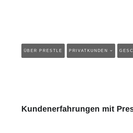
NAVIGATION
ÜBER PRESTLE
PRIVATKUNDEN
GES
ÜBERSPRINGEN
Kundenerfahrungen mit Pres