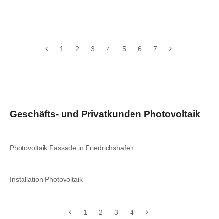
1
2
3
4
5
6
7
Geschäfts- und Privatkunden Photovoltaik
Photovoltaik Fassade in Friedrichshafen
Installation Photovoltaik
1
2
3
4