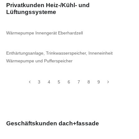
Privatkunden Heiz-/Kühl- und
Lüftungssysteme
Wärmepumpe Innengerät Eberhardzell
Enthärtungsanlage, Trinkwasserspeicher, Inneneinheit
Wärmepumpe und Pufferspeicher
3
4
5
6
7
8
9
Geschäftskunden dach+fassade