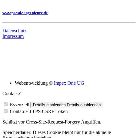
Sie benötigen eine Planung, dann besuchen Sie uns auf unserer Homepage
www.prestle-ingenieure.de
Datenschutz
Impressum
Bildungsskooperation mit folgenden Schulen
Webentwicklung ©
Impex One UG
Cookies?
Essenziell
Details einblenden
Details ausblenden
Contao HTTPS CSRF Token
Schützt vor Cross-Site-Request-Forgery Angriffen.
Speicherdauer:
Dieses Cookie bleibt nur für die aktuelle
Browsersitzung bestehen.