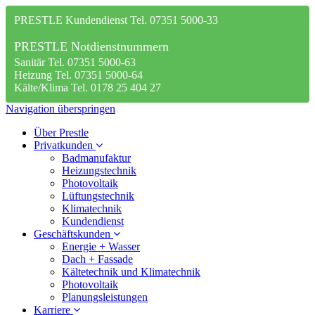
PRESTLE Kundendienst Tel. 07351 5000-33
PRESTLE Notdienstnummern
Sanitär Tel. 07351 5000-63
Heizung Tel. 07351 5000-64
Kälte/Klima Tel. 0178 25 404 27
Navigation überspringen
Über Prestle
Privatkunden
Badmanufaktur
Heizungstechnik
Photovoltaik
Lüftungstechnik
Klimatechnik
Kundendienst
Geschäftskunden
Energie + Wasser
Dach + Fassade
Kältetechnik und Klimatechnik
Photovoltaik
Planungsleistungen
Karriere