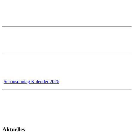
88400 Biberach
Telefon: 07351 5000-0
E-Mail: info@prestle.de
Öffnungszeiten im PRESTLE-Haus:
Ausstellung Mo - Fr 7 - 12 und 13 - 17 Uhr
Samstags ist die Ausstellung geschlossen!
Wir - das Badmanufaktur-Team - renovieren für unsere Kunden,
dadurch bleibt der Schausonntag bis 31.12.2026 wegen Umbau
geschlossen!
Schausonntag Kalender 2026
Kundendienst
Montag - Donnerstag 7 - 12 Uhr und 13 - 17 Uhr
Freitag 7 - 13 Uhr
Aktuelles