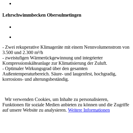
Lehrschwimmbecken Obersulmetingen
- Zwei rekuperative Klimageräte mit einem Nennvolumenstrom von
3.500 und 2.300 m³/h
- zweistufigen Wärmerückgewinnung und integrierter
Kompressionskälteanlage zur Klimatisierung der Zuluft.
- Optimaler Wirkungsgrad über den gesamten
Außentemperaturbereich. Säure- und laugenfest, hochgradig,
korrosions- und alterungsbeständig.
Wir verwenden Cookies, um Inhalte zu personalisieren,
Funktionen für soziale Medien anbieten zu können und die Zugriffe
auf unsere Website zu analysieren.
Weitere Informationen
Karl Prestle Sanitär-Heizung-
Flaschnerei GmbH & Co. KG
Freiburger Str. 40