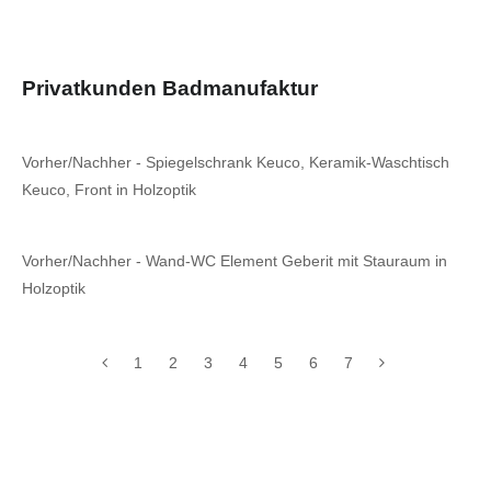
Privatkunden Badmanufaktur
Vorher/Nachher - Spiegelschrank Keuco, Keramik-Waschtisch
Keuco, Front in Holzoptik
Vorher/Nachher - Wand-WC Element Geberit mit Stauraum in
Holzoptik
1
2
3
4
5
6
7