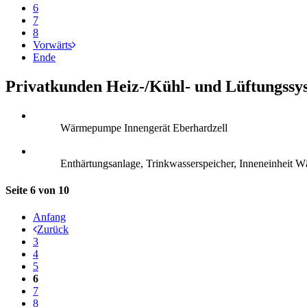
6
7
8
Vorwärts
Ende
Privatkunden Heiz-/Kühl- und Lüftungssy
Wärmepumpe Innengerät Eberhardzell
Enthärtungsanlage, Trinkwasserspeicher, Inneneinheit 
Seite 6 von 10
Anfang
Zurück
3
4
5
6
7
8