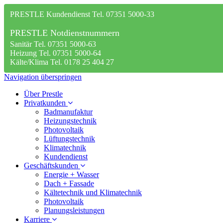
PRESTLE Kundendienst Tel. 07351 5000-33
PRESTLE Notdienstnummern
Sanitär Tel. 07351 5000-63
Heizung Tel. 07351 5000-64
Kälte/Klima Tel. 0178 25 404 27
Navigation überspringen
Über Prestle
Privatkunden
Badmanufaktur
Heizungstechnik
Photovoltaik
Lüftungstechnik
Klimatechnik
Kundendienst
Geschäftskunden
Energie + Wasser
Dach + Fassade
Kältetechnik und Klimatechnik
Photovoltaik
Planungsleistungen
Karriere