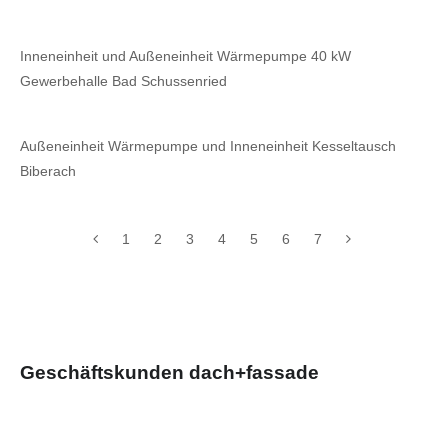
Inneneinheit und Außeneinheit Wärmepumpe 40 kW
Gewerbehalle Bad Schussenried
Außeneinheit Wärmepumpe und Inneneinheit Kesseltausch
Biberach
1
2
3
4
5
6
7
Geschäftskunden dach+fassade