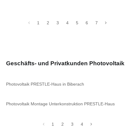
1
2
3
4
5
6
7
Geschäfts- und Privatkunden Photovoltaik
Photovoltaik PRESTLE-Haus in Biberach
Photovoltaik Montage Unterkonstruktion PRESTLE-Haus
1
2
3
4