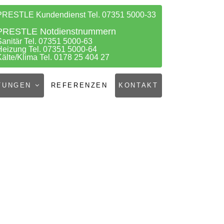
PRESTLE Kundendienst Tel. 07351 5000-33
PRESTLE Notdienstnummern
Sanitär Tel. 07351 5000-63
Heizung Tel. 07351 5000-64
Kälte/Klima Tel. 0178 25 404 27
TUNGEN
REFERENZEN
KONTAKT