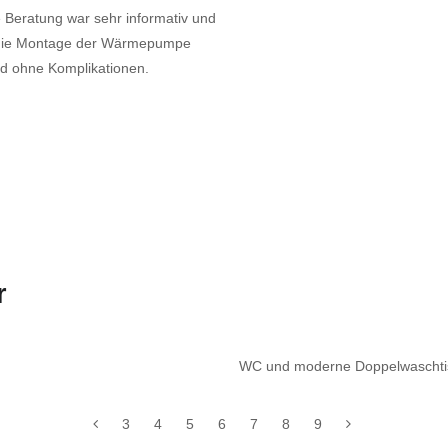
e Beratung war sehr informativ und
e die Montage der Wärmepumpe
und ohne Komplikationen.
r
WC und moderne Doppelwaschtis
3
4
5
6
7
8
9