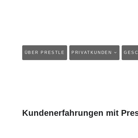
NAVIGATION
ÜBER PRESTLE
PRIVATKUNDEN
GES
ÜBERSPRINGEN
Kundenerfahrungen mit Pres