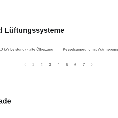
nd Lüftungssysteme
 kW Leistung) - alte Ölheizung
Kesselsanierung mit Wärmepumpe
1
2
3
4
5
6
7
ade