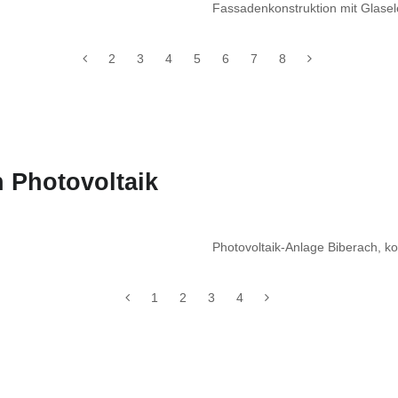
Fassadenkonstruktion mit Glasel
2
3
4
5
6
7
8
 Photovoltaik
Photovoltaik-Anlage Biberach, 
1
2
3
4