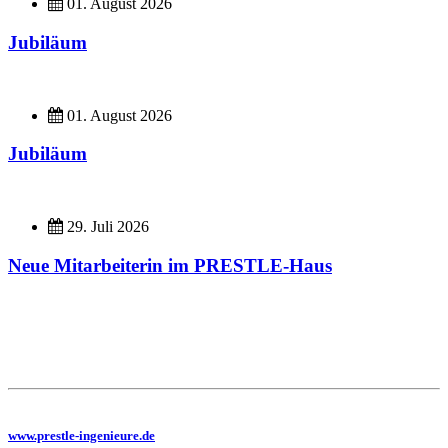
01. August 2026
Jubiläum
01. August 2026
Jubiläum
29. Juli 2026
Neue Mitarbeiterin im PRESTLE-Haus
Imagefilme
Hier geht es zu unseren Imagefilmen
Sie benötigen eine Planung, dann besuchen Sie uns auf unserer Homepage
www.prestle-ingenieure.de