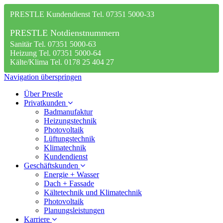
PRESTLE Kundendienst Tel. 07351 5000-33
PRESTLE Notdienstnummern
Sanitär Tel. 07351 5000-63
Heizung Tel. 07351 5000-64
Kälte/Klima Tel. 0178 25 404 27
Navigation überspringen
Über Prestle
Privatkunden
Badmanufaktur
Heizungstechnik
Photovoltaik
Lüftungstechnik
Klimatechnik
Kundendienst
Geschäftskunden
Energie + Wasser
Dach + Fassade
Kältetechnik und Klimatechnik
Photovoltaik
Planungsleistungen
Karriere