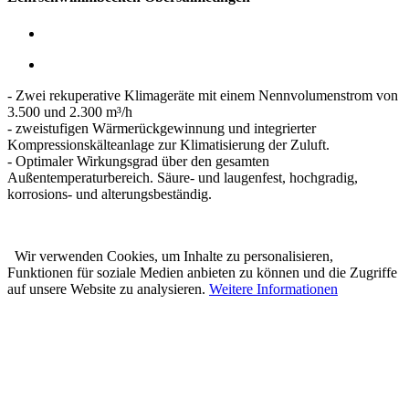
- Zwei rekuperative Klimageräte mit einem Nennvolumenstrom von
3.500 und 2.300 m³/h
- zweistufigen Wärmerückgewinnung und integrierter
Kompressionskälteanlage zur Klimatisierung der Zuluft.
- Optimaler Wirkungsgrad über den gesamten
Außentemperaturbereich. Säure- und laugenfest, hochgradig,
korrosions- und alterungsbeständig.
Wir verwenden Cookies, um Inhalte zu personalisieren,
Funktionen für soziale Medien anbieten zu können und die Zugriffe
auf unsere Website zu analysieren.
Weitere Informationen
Karl Prestle Sanitär-Heizung-
Flaschnerei GmbH & Co. KG
Freiburger Str. 40
88400 Biberach
Telefon: 07351 5000-0