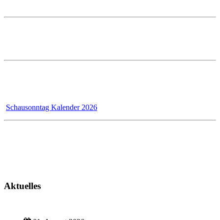
E-Mail: info@prestle.de
Öffnungszeiten im PRESTLE-Haus:
Ausstellung Mo - Fr 7 - 12 und 13 - 17 Uhr
Samstags ist die Ausstellung geschlossen!
Wir - das Badmanufaktur-Team - renovieren für unsere Kunden,
dadurch bleibt der Schausonntag bis 31.12.2026 wegen Umbau
geschlossen!
Schausonntag Kalender 2026
Kundendienst
Montag - Donnerstag 7 - 12 Uhr und 13 - 17 Uhr
Freitag 7 - 13 Uhr
Aktuelles