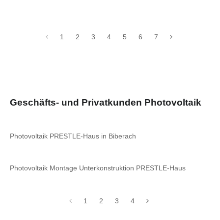
1
2
3
4
5
6
7
Geschäfts- und Privatkunden Photovoltaik
Photovoltaik PRESTLE-Haus in Biberach
Photovoltaik Montage Unterkonstruktion PRESTLE-Haus
1
2
3
4