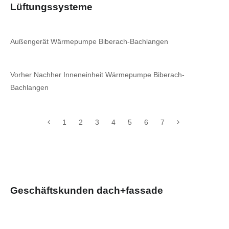
Lüftungssysteme
Außengerät Wärmepumpe Biberach-Bachlangen
Vorher Nachher Inneneinheit Wärmepumpe Biberach-
Bachlangen
1
2
3
4
5
6
7
Geschäftskunden dach+fassade