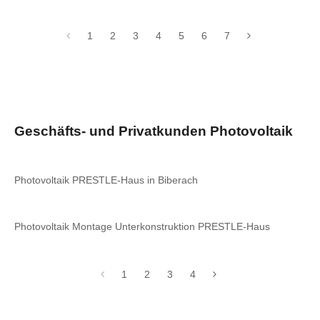
1
2
3
4
5
6
7
Geschäfts- und Privatkunden Photovoltaik
Photovoltaik PRESTLE-Haus in Biberach
Photovoltaik Montage Unterkonstruktion PRESTLE-Haus
1
2
3
4