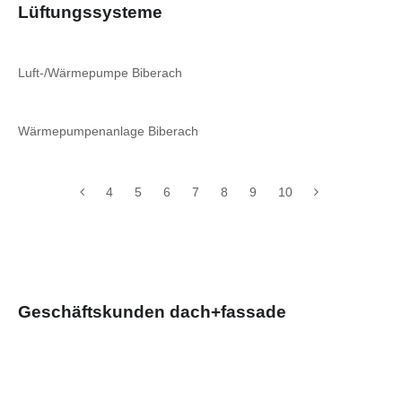
Lüftungssysteme
Luft-/Wärmepumpe Biberach
Wärmepumpenanlage Biberach
4
5
6
7
8
9
10
Geschäftskunden dach+fassade