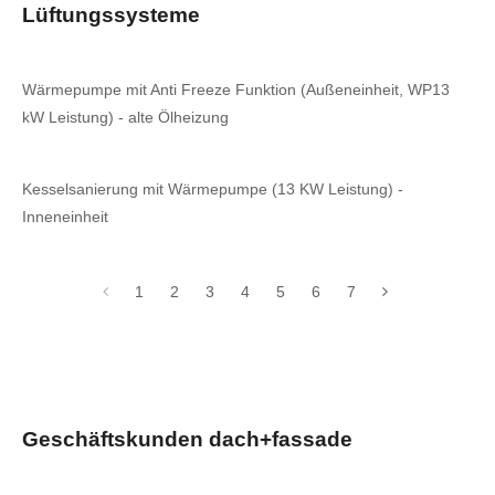
Lüftungssysteme
Wärmepumpe mit Anti Freeze Funktion (Außeneinheit, WP13
kW Leistung) - alte Ölheizung
Kesselsanierung mit Wärmepumpe (13 KW Leistung) -
Inneneinheit
1
2
3
4
5
6
7
Geschäftskunden dach+fassade