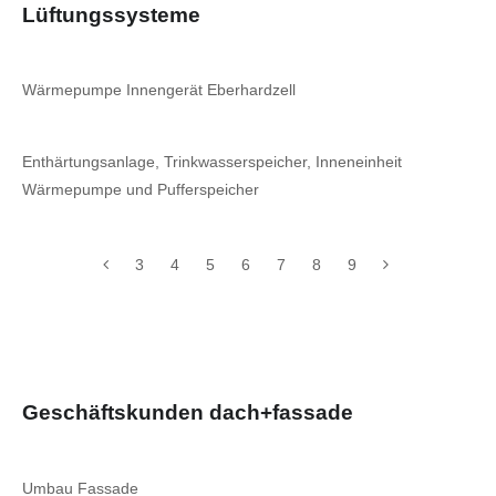
Lüftungssysteme
Wärmepumpe Innengerät Eberhardzell
Enthärtungsanlage, Trinkwasserspeicher, Inneneinheit
Wärmepumpe und Pufferspeicher
3
4
5
6
7
8
9
Geschäftskunden dach+fassade
Umbau Fassade