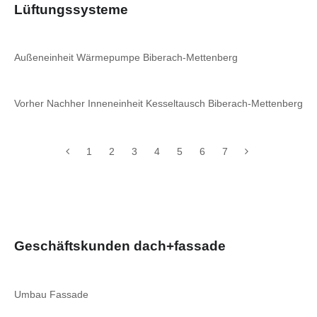
Lüftungssysteme
Außeneinheit Wärmepumpe Biberach-Mettenberg
Vorher Nachher Inneneinheit Kesseltausch Biberach-Mettenberg
1
2
3
4
5
6
7
Geschäftskunden dach+fassade
Umbau Fassade