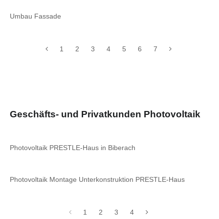
Umbau Fassade
1
2
3
4
5
6
7
Geschäfts- und Privatkunden Photovoltaik
Photovoltaik PRESTLE-Haus in Biberach
Photovoltaik Montage Unterkonstruktion PRESTLE-Haus
1
2
3
4