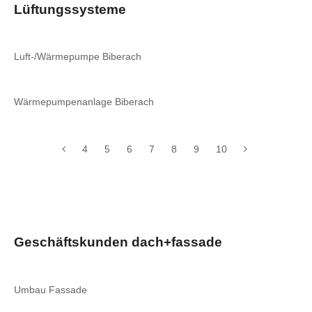
Lüftungssysteme
Luft-/Wärmepumpe Biberach
Wärmepumpenanlage Biberach
4
5
6
7
8
9
10
Geschäftskunden dach+fassade
Umbau Fassade