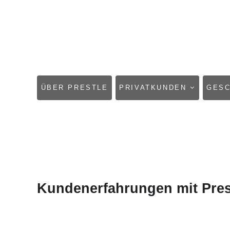
NAVIGATION
ÜBER PRESTLE
PRIVATKUNDEN
GES
ÜBERSPRINGEN
Kundenerfahrungen mit Pres