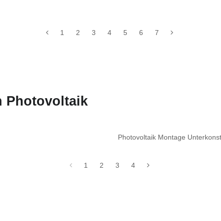
1
2
3
4
5
6
7
 Photovoltaik
Photovoltaik Montage Unterkon
1
2
3
4