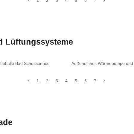
1
2
3
4
5
6
7
nd Lüftungssysteme
behalle Bad Schussenried
Außeneinheit Wärmepumpe und I
1
2
3
4
5
6
7
ade