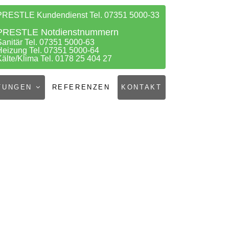
PRESTLE Kundendienst Tel. 07351 5000-33
PRESTLE Notdienstnummern
Sanitär Tel. 07351 5000-63
Heizung Tel. 07351 5000-64
Kälte/Klima Tel. 0178 25 404 27
TUNGEN
REFERENZEN
KONTAKT