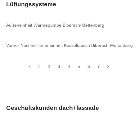
Lüftungssysteme
Außeneinheit Wärmepumpe Biberach-Mettenberg
Vorher Nachher Inneneinheit Kesseltausch Biberach-Mettenberg
1
2
3
4
5
6
7
Geschäftskunden dach+fassade