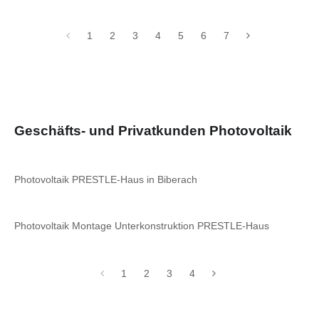
1
2
3
4
5
6
7
Geschäfts- und Privatkunden Photovoltaik
Photovoltaik PRESTLE-Haus in Biberach
Photovoltaik Montage Unterkonstruktion PRESTLE-Haus
1
2
3
4