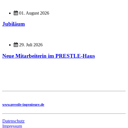
01. August 2026
Jubiläum
29. Juli 2026
Neue Mitarbeiterin im PRESTLE-Haus
Imagefilme
Hier geht es zu unseren Imagefilmen
Sie benötigen eine Planung, dann besuchen Sie uns auf unserer Homepage
www.prestle-ingenieure.de
Datenschutz
Impressum