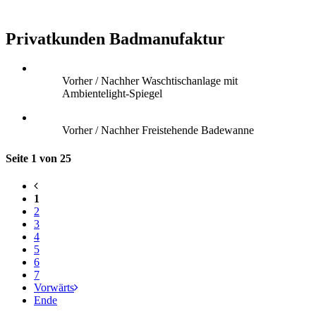
Privatkunden Badmanufaktur
Vorher / Nachher Waschtischanlage mit
Ambientelight-Spiegel
Vorher / Nachher Freistehende Badewanne
Seite 1 von 25
1
2
3
4
5
6
7
Vorwärts
Ende