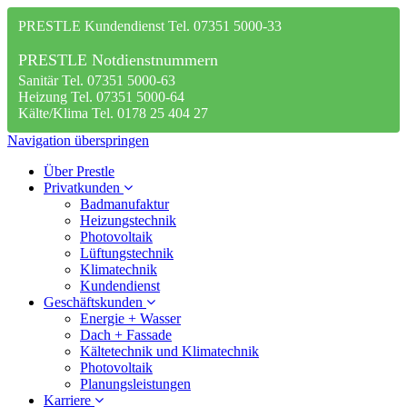
PRESTLE Kundendienst Tel. 07351 5000-33
PRESTLE Notdienstnummern
Sanitär Tel. 07351 5000-63
Heizung Tel. 07351 5000-64
Kälte/Klima Tel. 0178 25 404 27
Navigation überspringen
Über Prestle
Privatkunden
Badmanufaktur
Heizungstechnik
Photovoltaik
Lüftungstechnik
Klimatechnik
Kundendienst
Geschäftskunden
Energie + Wasser
Dach + Fassade
Kältetechnik und Klimatechnik
Photovoltaik
Planungsleistungen
Karriere