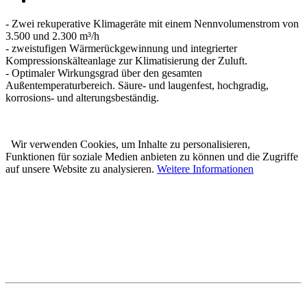
- Zwei rekuperative Klimageräte mit einem Nennvolumenstrom von
3.500 und 2.300 m³/h
- zweistufigen Wärmerückgewinnung und integrierter
Kompressionskälteanlage zur Klimatisierung der Zuluft.
- Optimaler Wirkungsgrad über den gesamten
Außentemperaturbereich. Säure- und laugenfest, hochgradig,
korrosions- und alterungsbeständig.
Wir verwenden Cookies, um Inhalte zu personalisieren,
Funktionen für soziale Medien anbieten zu können und die Zugriffe
auf unsere Website zu analysieren.
Weitere Informationen
Karl Prestle Sanitär-Heizung-
Flaschnerei GmbH & Co. KG
Freiburger Str. 40
88400 Biberach
Telefon: 07351 5000-0
E-Mail: info@prestle.de
Öffnungszeiten im PRESTLE-Haus: