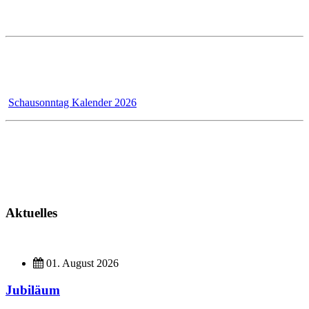
Ausstellung Mo - Fr 7 - 12 und 13 - 17 Uhr
Samstags ist die Ausstellung geschlossen!
Wir - das Badmanufaktur-Team - renovieren für unsere Kunden,
dadurch bleibt der Schausonntag bis 31.12.2026 wegen Umbau
geschlossen!
Schausonntag Kalender 2026
Kundendienst
Montag - Donnerstag 7 - 12 Uhr und 13 - 17 Uhr
Freitag 7 - 13 Uhr
Aktuelles
01. August 2026
Jubiläum