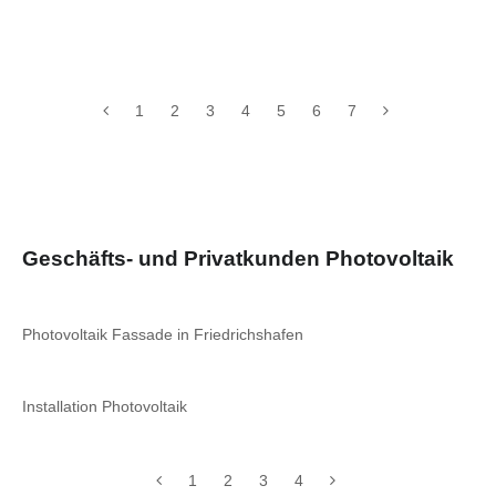
1
2
3
4
5
6
7
Geschäfts- und Privatkunden Photovoltaik
Photovoltaik Fassade in Friedrichshafen
Installation Photovoltaik
1
2
3
4