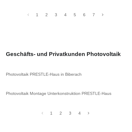
1
2
3
4
5
6
7
Geschäfts- und Privatkunden Photovoltaik
Photovoltaik PRESTLE-Haus in Biberach
Photovoltaik Montage Unterkonstruktion PRESTLE-Haus
1
2
3
4