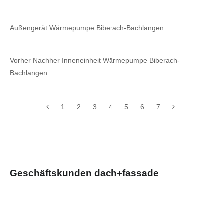
Außengerät Wärmepumpe Biberach-Bachlangen
Vorher Nachher Inneneinheit Wärmepumpe Biberach-
Bachlangen
1
2
3
4
5
6
7
Geschäftskunden dach+fassade