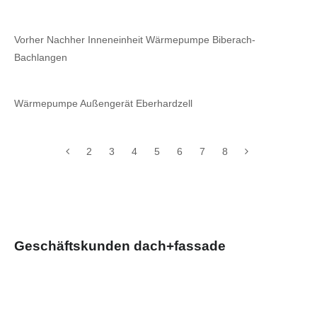
Vorher Nachher Inneneinheit Wärmepumpe Biberach-
Bachlangen
Wärmepumpe Außengerät Eberhardzell
2
3
4
5
6
7
8
Geschäftskunden dach+fassade