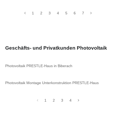
1
2
3
4
5
6
7
Geschäfts- und Privatkunden Photovoltaik
Photovoltaik PRESTLE-Haus in Biberach
Photovoltaik Montage Unterkonstruktion PRESTLE-Haus
1
2
3
4