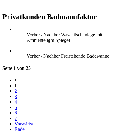
Privatkunden Badmanufaktur
Vorher / Nachher Waschtischanlage mit
Ambientelight-Spiegel
Vorher / Nachher Freistehende Badewanne
Seite 1 von 25
1
2
3
4
5
6
7
Vorwärts
Ende