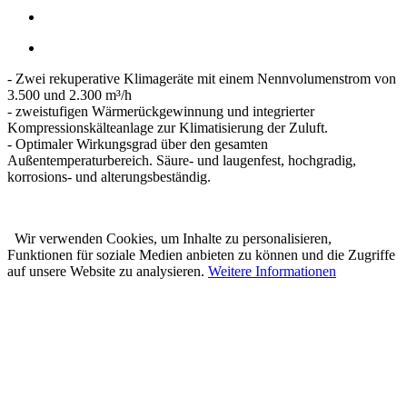
- Zwei rekuperative Klimageräte mit einem Nennvolumenstrom von
3.500 und 2.300 m³/h
- zweistufigen Wärmerückgewinnung und integrierter
Kompressionskälteanlage zur Klimatisierung der Zuluft.
- Optimaler Wirkungsgrad über den gesamten
Außentemperaturbereich. Säure- und laugenfest, hochgradig,
korrosions- und alterungsbeständig.
Wir verwenden Cookies, um Inhalte zu personalisieren,
Funktionen für soziale Medien anbieten zu können und die Zugriffe
auf unsere Website zu analysieren.
Weitere Informationen
Karl Prestle Sanitär-Heizung-
Flaschnerei GmbH & Co. KG
Freiburger Str. 40
88400 Biberach
Telefon: 07351 5000-0
E-Mail: info@prestle.de