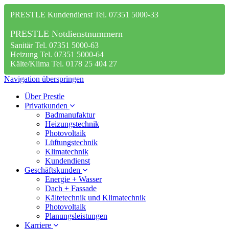
PRESTLE Kundendienst Tel. 07351 5000-33
PRESTLE Notdienstnummern
Sanitär Tel. 07351 5000-63
Heizung Tel. 07351 5000-64
Kälte/Klima Tel. 0178 25 404 27
Navigation überspringen
Über Prestle
Privatkunden
Badmanufaktur
Heizungstechnik
Photovoltaik
Lüftungstechnik
Klimatechnik
Kundendienst
Geschäftskunden
Energie + Wasser
Dach + Fassade
Kältetechnik und Klimatechnik
Photovoltaik
Planungsleistungen
Karriere