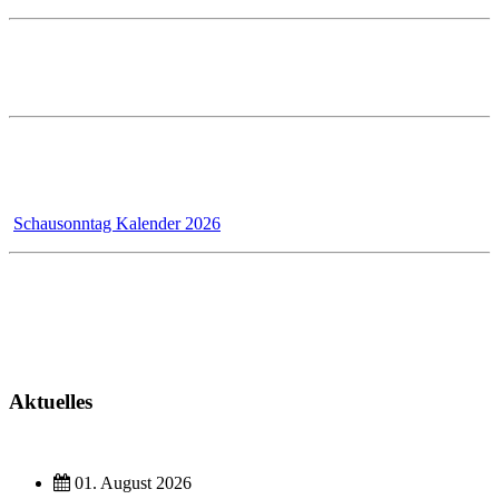
Öffnungszeiten im PRESTLE-Haus:
Ausstellung Mo - Fr 7 - 12 und 13 - 17 Uhr
Samstags ist die Ausstellung geschlossen!
Wir - das Badmanufaktur-Team - renovieren für unsere Kunden,
dadurch bleibt der Schausonntag bis 31.12.2026 wegen Umbau
geschlossen!
Schausonntag Kalender 2026
Kundendienst
Montag - Donnerstag 7 - 12 Uhr und 13 - 17 Uhr
Freitag 7 - 13 Uhr
Aktuelles
01. August 2026