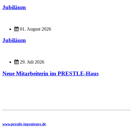
Jubiläum
01. August 2026
Jubiläum
29. Juli 2026
Neue Mitarbeiterin im PRESTLE-Haus
Imagefilme
Hier geht es zu unseren Imagefilmen
Sie benötigen eine Planung, dann besuchen Sie uns auf unserer Homepage
www.prestle-ingenieure.de