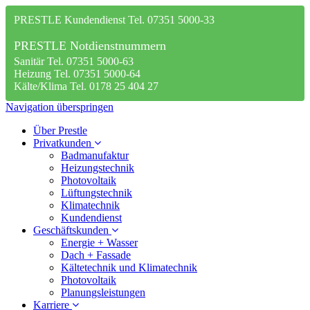
PRESTLE Kundendienst Tel. 07351 5000-33
PRESTLE Notdienstnummern
Sanitär Tel. 07351 5000-63
Heizung Tel. 07351 5000-64
Kälte/Klima Tel. 0178 25 404 27
Navigation überspringen
Über Prestle
Privatkunden
Badmanufaktur
Heizungstechnik
Photovoltaik
Lüftungstechnik
Klimatechnik
Kundendienst
Geschäftskunden
Energie + Wasser
Dach + Fassade
Kältetechnik und Klimatechnik
Photovoltaik
Planungsleistungen
Karriere