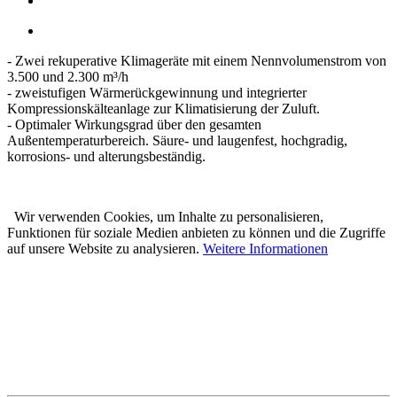
- Zwei rekuperative Klimageräte mit einem Nennvolumenstrom von
3.500 und 2.300 m³/h
- zweistufigen Wärmerückgewinnung und integrierter
Kompressionskälteanlage zur Klimatisierung der Zuluft.
- Optimaler Wirkungsgrad über den gesamten
Außentemperaturbereich. Säure- und laugenfest, hochgradig,
korrosions- und alterungsbeständig.
Wir verwenden Cookies, um Inhalte zu personalisieren,
Funktionen für soziale Medien anbieten zu können und die Zugriffe
auf unsere Website zu analysieren.
Weitere Informationen
Karl Prestle Sanitär-Heizung-
Flaschnerei GmbH & Co. KG
Freiburger Str. 40
88400 Biberach
Telefon: 07351 5000-0
E-Mail: info@prestle.de