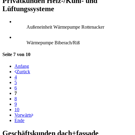
Privatkunden Heiz-/Kühl- und
Lüftungssysteme
Außeneinheit Wärmepumpe Rottenacker
Wärmepumpe Biberach/Riß
Seite 7 von 10
Anfang
Zurück
4
5
6
7
8
9
10
Vorwärts
Ende
Geschäftskunden dach+fassade