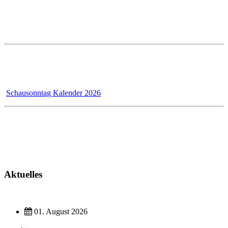
Öffnungszeiten im PRESTLE-Haus:
Ausstellung Mo - Fr 7 - 12 und 13 - 17 Uhr
Samstags ist die Ausstellung geschlossen!
Wir - das Badmanufaktur-Team - renovieren für unsere Kunden,
dadurch bleibt der Schausonntag bis 31.12.2026 wegen Umbau
geschlossen!
Schausonntag Kalender 2026
Kundendienst
Montag - Donnerstag 7 - 12 Uhr und 13 - 17 Uhr
Freitag 7 - 13 Uhr
Aktuelles
01. August 2026