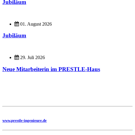
Jubiläum
01. August 2026
Jubiläum
29. Juli 2026
Neue Mitarbeiterin im PRESTLE-Haus
Imagefilme
Hier geht es zu unseren Imagefilmen
Sie benötigen eine Planung, dann besuchen Sie uns auf unserer Homepage
www.prestle-ingenieure.de