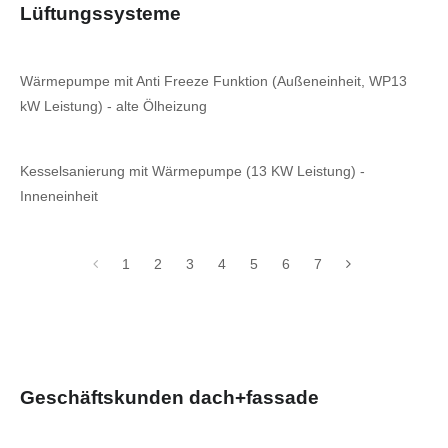
Lüftungssysteme
Wärmepumpe mit Anti Freeze Funktion (Außeneinheit, WP13
kW Leistung) - alte Ölheizung
Kesselsanierung mit Wärmepumpe (13 KW Leistung) -
Inneneinheit
1
2
3
4
5
6
7
Geschäftskunden dach+fassade