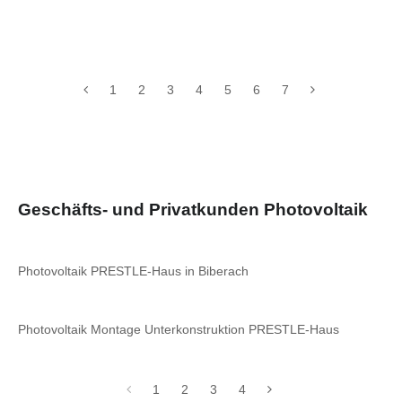
1
2
3
4
5
6
7
Geschäfts- und Privatkunden Photovoltaik
Photovoltaik PRESTLE-Haus in Biberach
Photovoltaik Montage Unterkonstruktion PRESTLE-Haus
1
2
3
4