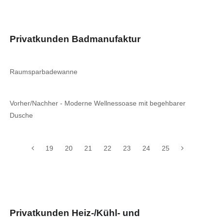
Privatkunden Badmanufaktur
Raumsparbadewanne
Vorher/Nachher - Moderne Wellnessoase mit begehbarer
Dusche
19
20
21
22
23
24
25
Privatkunden Heiz-/Kühl- und