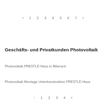
1
2
3
4
5
6
7
Geschäfts- und Privatkunden Photovoltaik
Photovoltaik PRESTLE-Haus in Biberach
Photovoltaik Montage Unterkonstruktion PRESTLE-Haus
1
2
3
4