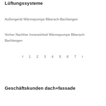
Lüftungssysteme
Außengerät Wärmepumpe Biberach-Bachlangen
Vorher Nachher Inneneinheit Wärmepumpe Biberach-
Bachlangen
1
2
3
4
5
6
7
Geschäftskunden dach+fassade