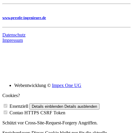
Sie benötigen eine Planung, dann besuchen Sie uns auf unserer Homepage
www.prestle-ingenieure.de
Datenschutz
Impressum
Bildungsskooperation mit folgenden Schulen
Webentwicklung ©
Impex One UG
Cookies?
Essenziell
Details einblenden
Details ausblenden
Contao HTTPS CSRF Token
Schützt vor Cross-Site-Request-Forgery Angriffen.
Speicherdauer:
Dieses Cookie bleibt nur für die aktuelle