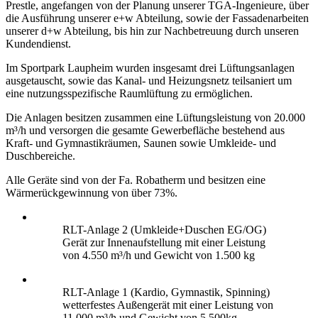
Prestle, angefangen von der Planung unserer TGA-Ingenieure, über
die Ausführung unserer e+w Abteilung, sowie der Fassadenarbeiten
unserer d+w Abteilung, bis hin zur Nachbetreuung durch unseren
Kundendienst.
Im Sportpark Laupheim wurden insgesamt drei Lüftungsanlagen
ausgetauscht, sowie das Kanal- und Heizungsnetz teilsaniert um
eine nutzungsspezifische Raumlüftung zu ermöglichen.
Die Anlagen besitzen zusammen eine Lüftungsleistung von 20.000
m³/h und versorgen die gesamte Gewerbefläche bestehend aus
Kraft- und Gymnastikräumen, Saunen sowie Umkleide- und
Duschbereiche.
Alle Geräte sind von der Fa. Robatherm und besitzen eine
Wärmerückgewinnung von über 73%.
RLT-Anlage 2 (Umkleide+Duschen EG/OG)
Gerät zur Innenaufstellung mit einer Leistung
von 4.550 m³/h und Gewicht von 1.500 kg
RLT-Anlage 1 (Kardio, Gymnastik, Spinning)
wetterfestes Außengerät mit einer Leistung von
11.000 m³/h und Gewicht von 5.500kg.