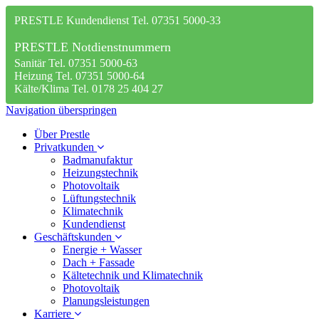
PRESTLE Kundendienst Tel. 07351 5000-33
PRESTLE Notdienstnummern
Sanitär Tel. 07351 5000-63
Heizung Tel. 07351 5000-64
Kälte/Klima Tel. 0178 25 404 27
Navigation überspringen
Über Prestle
Privatkunden
Badmanufaktur
Heizungstechnik
Photovoltaik
Lüftungstechnik
Klimatechnik
Kundendienst
Geschäftskunden
Energie + Wasser
Dach + Fassade
Kältetechnik und Klimatechnik
Photovoltaik
Planungsleistungen
Karriere