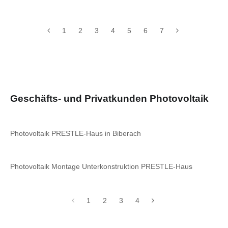
1
2
3
4
5
6
7
Geschäfts- und Privatkunden Photovoltaik
Photovoltaik PRESTLE-Haus in Biberach
Photovoltaik Montage Unterkonstruktion PRESTLE-Haus
1
2
3
4