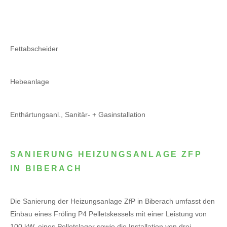
Fettabscheider
Hebeanlage
Enthärtungsanl., Sanitär- + Gasinstallation
SANIERUNG HEIZUNGSANLAGE ZFP
IN BIBERACH
Die Sanierung der Heizungsanlage ZfP in Biberach umfasst den
Einbau eines Fröling P4 Pelletskessels mit einer Leistung von
100 kW, eines Pelletslager sowie die Installation von drei