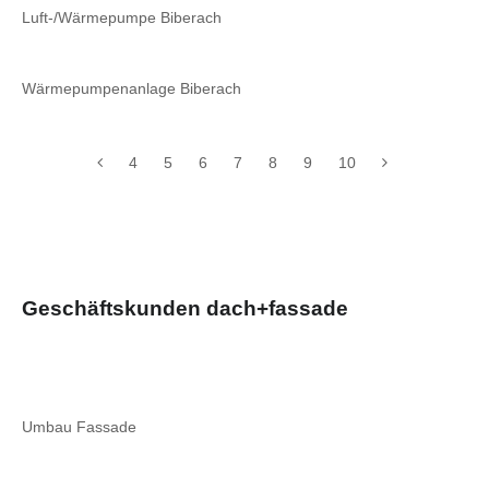
Luft-/Wärmepumpe Biberach
Wärmepumpenanlage Biberach
4
5
6
7
8
9
10
Geschäftskunden dach+fassade
Umbau Fassade