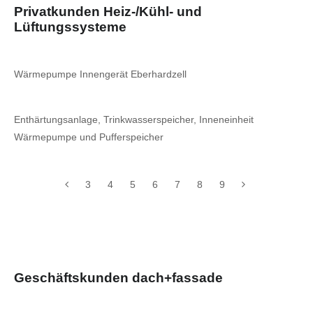
Privatkunden Heiz-/Kühl- und
Lüftungssysteme
Wärmepumpe Innengerät Eberhardzell
Enthärtungsanlage, Trinkwasserspeicher, Inneneinheit
Wärmepumpe und Pufferspeicher
3
4
5
6
7
8
9
Geschäftskunden dach+fassade