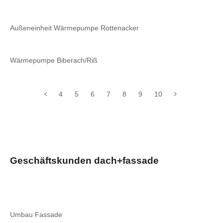
Außeneinheit Wärmepumpe Rottenacker
Wärmepumpe Biberach/Riß
4
5
6
7
8
9
10
Geschäftskunden dach+fassade
Umbau Fassade