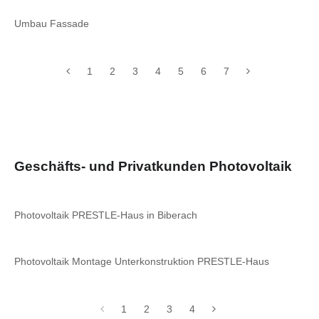
Umbau Fassade
1
2
3
4
5
6
7
Geschäfts- und Privatkunden Photovoltaik
Photovoltaik PRESTLE-Haus in Biberach
Photovoltaik Montage Unterkonstruktion PRESTLE-Haus
1
2
3
4