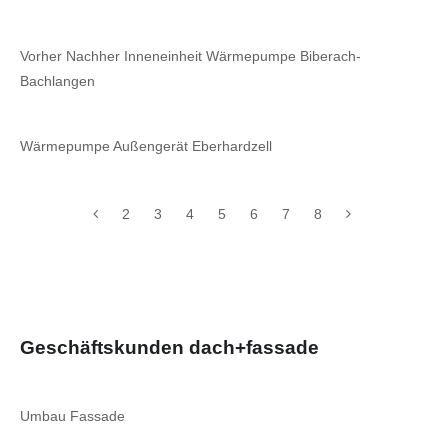
Vorher Nachher Inneneinheit Wärmepumpe Biberach-
Bachlangen
Wärmepumpe Außengerät Eberhardzell
2
3
4
5
6
7
8
Geschäftskunden dach+fassade
Umbau Fassade