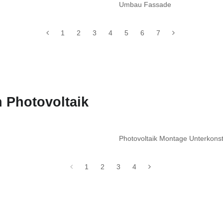
Umbau Fassade
1
2
3
4
5
6
7
 Photovoltaik
Photovoltaik Montage Unterkon
1
2
3
4