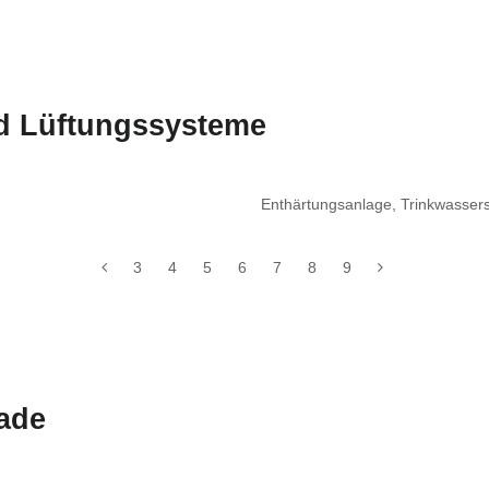
nd Lüftungssysteme
Enthärtungsanlage, Trinkwasser
3
4
5
6
7
8
9
ade