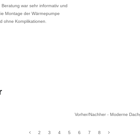
e Beratung war sehr informativ und
e die Montage der Wärmepumpe
und ohne Komplikationen.
r
Vorher/Nachher - Moderne Dach
2
3
4
5
6
7
8