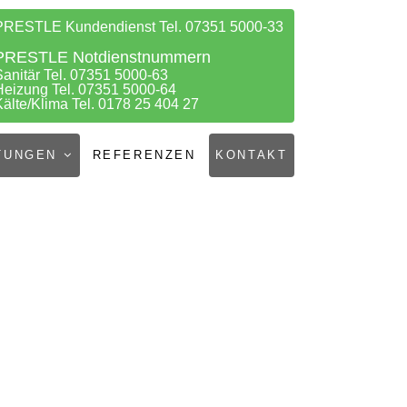
PRESTLE Kundendienst Tel. 07351 5000-33
PRESTLE Notdienstnummern
Sanitär Tel. 07351 5000-63
Heizung Tel. 07351 5000-64
Kälte/Klima Tel. 0178 25 404 27
TUNGEN
REFERENZEN
KONTAKT