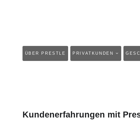
NAVIGATION
ÜBER PRESTLE
PRIVATKUNDEN
GES
ÜBERSPRINGEN
Kundenerfahrungen mit Pres