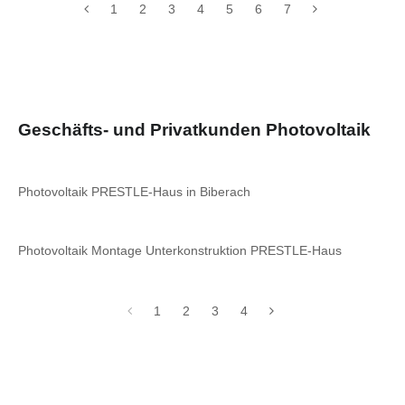
1
2
3
4
5
6
7
Geschäfts- und Privatkunden Photovoltaik
Photovoltaik PRESTLE-Haus in Biberach
Photovoltaik Montage Unterkonstruktion PRESTLE-Haus
1
2
3
4