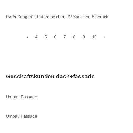
PV-Außengerät, Pufferspeicher, PV-Speicher, Biberach
4
5
6
7
8
9
10
Geschäftskunden dach+fassade
Umbau Fassade
Umbau Fassade