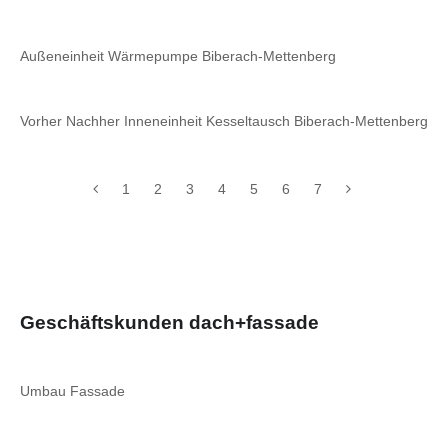
Außeneinheit Wärmepumpe Biberach-Mettenberg
Vorher Nachher Inneneinheit Kesseltausch Biberach-Mettenberg
1
2
3
4
5
6
7
Geschäftskunden dach+fassade
Umbau Fassade