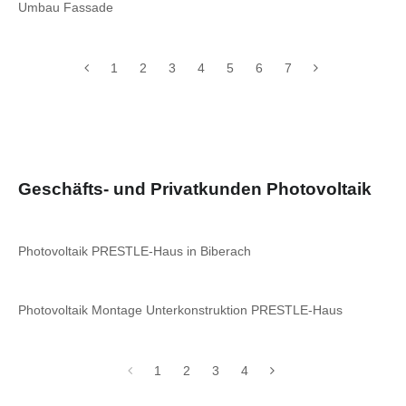
Umbau Fassade
1
2
3
4
5
6
7
Geschäfts- und Privatkunden Photovoltaik
Photovoltaik PRESTLE-Haus in Biberach
Photovoltaik Montage Unterkonstruktion PRESTLE-Haus
1
2
3
4