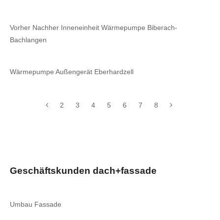
Vorher Nachher Inneneinheit Wärmepumpe Biberach-
Bachlangen
Wärmepumpe Außengerät Eberhardzell
2
3
4
5
6
7
8
Geschäftskunden dach+fassade
Umbau Fassade