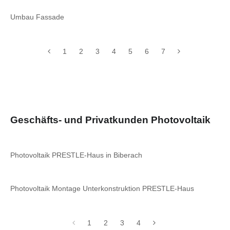
Umbau Fassade
1
2
3
4
5
6
7
Geschäfts- und Privatkunden Photovoltaik
Photovoltaik PRESTLE-Haus in Biberach
Photovoltaik Montage Unterkonstruktion PRESTLE-Haus
1
2
3
4