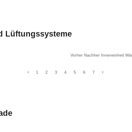
nd Lüftungssysteme
Vorher Nachher Inneneinheit W
1
2
3
4
5
6
7
ade