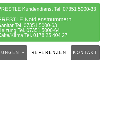
PRESTLE Kundendienst Tel. 07351 5000-33
PRESTLE Notdienstnummern
Sanitär Tel. 07351 5000-63
Heizung Tel. 07351 5000-64
Kälte/Klima Tel. 0178 25 404 27
TUNGEN
REFERENZEN
KONTAKT