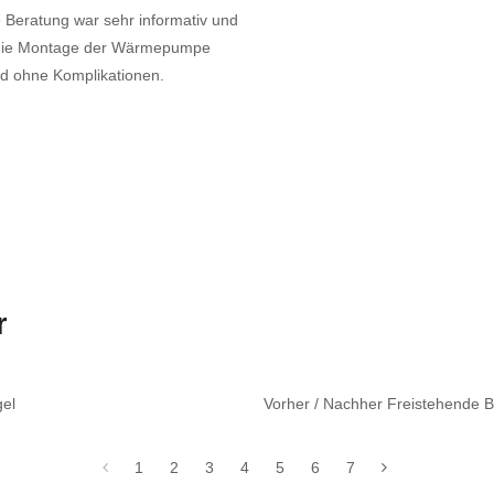
e Beratung war sehr informativ und
e die Montage der Wärmepumpe
und ohne Komplikationen.
r
gel
Vorher / Nachher Freistehende
1
2
3
4
5
6
7