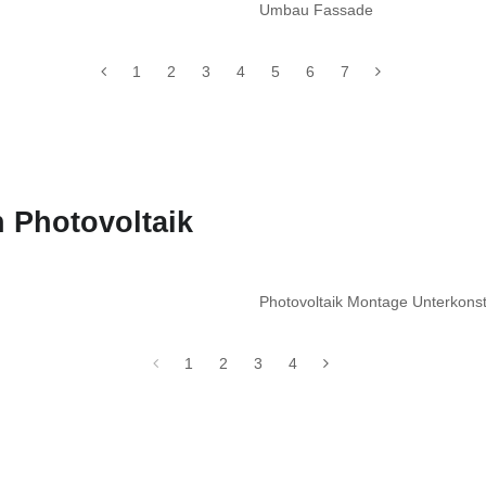
Umbau Fassade
1
2
3
4
5
6
7
 Photovoltaik
Photovoltaik Montage Unterkon
1
2
3
4