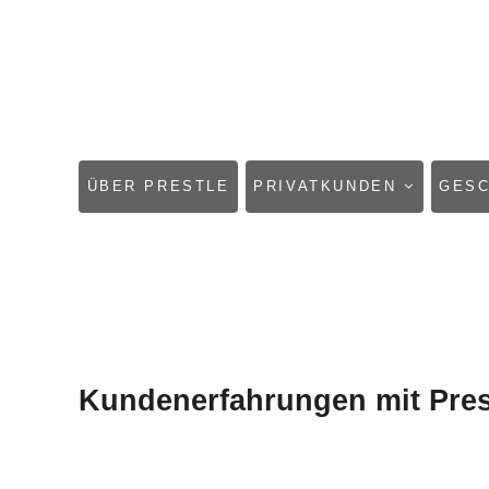
NAVIGATION
ÜBER PRESTLE
PRIVATKUNDEN
GES
ÜBERSPRINGEN
Kundenerfahrungen mit Pres