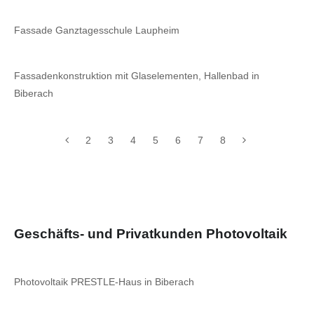
Fassade Ganztagesschule Laupheim
Fassadenkonstruktion mit Glaselementen, Hallenbad in
Biberach
2
3
4
5
6
7
8
Geschäfts- und Privatkunden Photovoltaik
Photovoltaik PRESTLE-Haus in Biberach