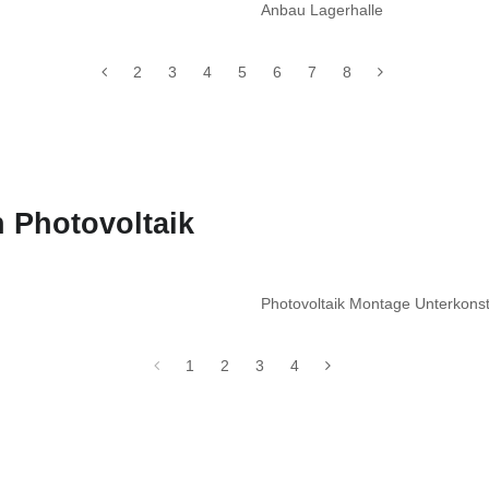
Anbau Lagerhalle
2
3
4
5
6
7
8
 Photovoltaik
Photovoltaik Montage Unterkon
1
2
3
4