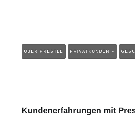
NAVIGATION
ÜBER PRESTLE
PRIVATKUNDEN
GES
ÜBERSPRINGEN
Kundenerfahrungen mit Pres