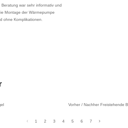
e Beratung war sehr informativ und
e die Montage der Wärmepumpe
und ohne Komplikationen.
r
gel
Vorher / Nachher Freistehende
1
2
3
4
5
6
7