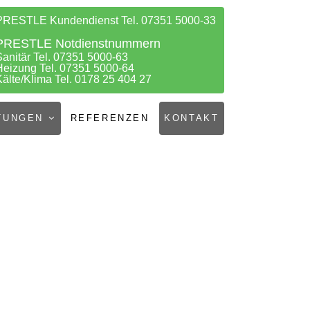
PRESTLE Kundendienst Tel. 07351 5000-33
PRESTLE Notdienstnummern
Sanitär Tel. 07351 5000-63
Heizung Tel. 07351 5000-64
Kälte/Klima Tel. 0178 25 404 27
TUNGEN
REFERENZEN
KONTAKT