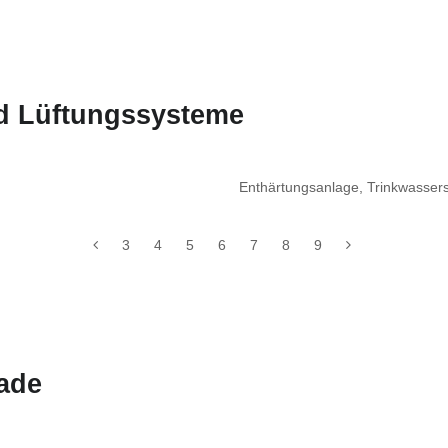
nd Lüftungssysteme
Enthärtungsanlage, Trinkwasser
3
4
5
6
7
8
9
ade