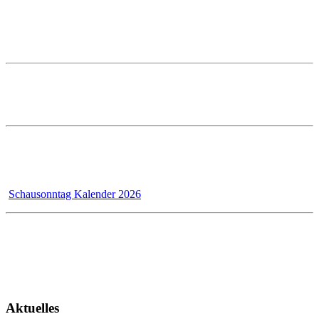
88400 Biberach
Telefon: 07351 5000-0
E-Mail: info@prestle.de
Öffnungszeiten im PRESTLE-Haus:
Ausstellung Mo - Fr 7 - 12 und 13 - 17 Uhr
Samstags ist die Ausstellung geschlossen!
Wir - das Badmanufaktur-Team - renovieren für unsere Kunden,
dadurch bleibt der Schausonntag bis 31.12.2026 wegen Umbau
geschlossen!
Schausonntag Kalender 2026
Kundendienst
Montag - Donnerstag 7 - 12 Uhr und 13 - 17 Uhr
Freitag 7 - 13 Uhr
Aktuelles