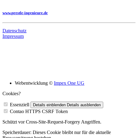
Sie benötigen eine Planung, dann besuchen Sie uns auf unserer Homepage
www.prestle-ingenieure.de
Datenschutz
Impressum
Bildungsskooperation mit folgenden Schulen
Webentwicklung ©
Impex One UG
Cookies?
Essenziell
Details einblenden
Details ausblenden
Contao HTTPS CSRF Token
Schützt vor Cross-Site-Request-Forgery Angriffen.
Speicherdauer:
Dieses Cookie bleibt nur für die aktuelle
Browsersitzung bestehen.