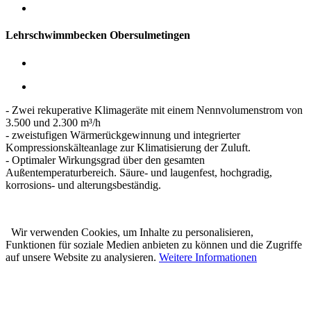
Lehrschwimmbecken Obersulmetingen
- Zwei rekuperative Klimageräte mit einem Nennvolumenstrom von
3.500 und 2.300 m³/h
- zweistufigen Wärmerückgewinnung und integrierter
Kompressionskälteanlage zur Klimatisierung der Zuluft.
- Optimaler Wirkungsgrad über den gesamten
Außentemperaturbereich. Säure- und laugenfest, hochgradig,
korrosions- und alterungsbeständig.
Wir verwenden Cookies, um Inhalte zu personalisieren,
Funktionen für soziale Medien anbieten zu können und die Zugriffe
auf unsere Website zu analysieren.
Weitere Informationen
Karl Prestle Sanitär-Heizung-
Flaschnerei GmbH & Co. KG
Freiburger Str. 40