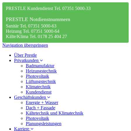
PRESTLE Kundendienst Tel. 07351 5000-33
PRESTLE Notdienstnummern
Sanitär Tel. 07351 5000-63
Heizung Tel. 07351 5000-64
Kälte/Klima Tel. 0178 25 404 27
Navigation überspringen
Über Prestle
Privatkunden
Badmanufaktur
Heizungstechnik
Photovoltaik
Lüftungstechnik
Klimatechnik
Kundendienst
Geschäftskunden
Energie + Wasser
Dach + Fassade
Kältetechnik und Klimatechnik
Photovoltaik
Planungsleistungen
Karriere