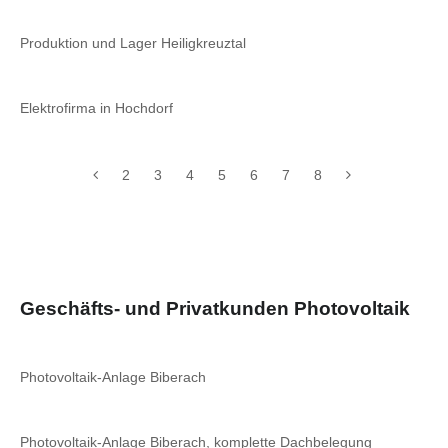
Produktion und Lager Heiligkreuztal
Elektrofirma in Hochdorf
2
3
4
5
6
7
8
Geschäfts- und Privatkunden Photovoltaik
Photovoltaik-Anlage Biberach
Photovoltaik-Anlage Biberach, komplette Dachbelegung