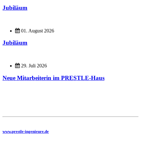
Jubiläum
01. August 2026
Jubiläum
29. Juli 2026
Neue Mitarbeiterin im PRESTLE-Haus
Imagefilme
Hier geht es zu unseren Imagefilmen
Sie benötigen eine Planung, dann besuchen Sie uns auf unserer Homepage
www.prestle-ingenieure.de