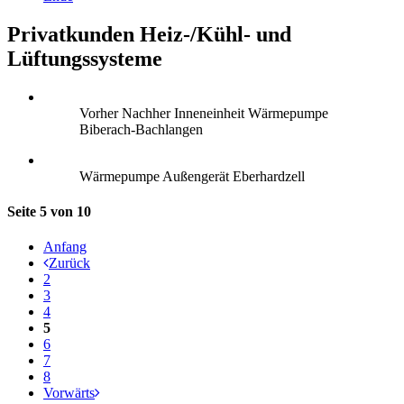
Privatkunden Heiz-/Kühl- und
Lüftungssysteme
Vorher Nachher Inneneinheit Wärmepumpe
Biberach-Bachlangen
Wärmepumpe Außengerät Eberhardzell
Seite 5 von 10
Anfang
Zurück
2
3
4
5
6
7
8
Vorwärts