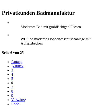
Privatkunden Badmanufaktur
Modernes Bad mit großflächigen Fliesen
WC und moderne Doppelwaschtischanlage mit
Aufsatzbecken
Seite 6 von 25
Anfang
Zurück
3
4
5
6
7
8
9
Vorwärts
Ende