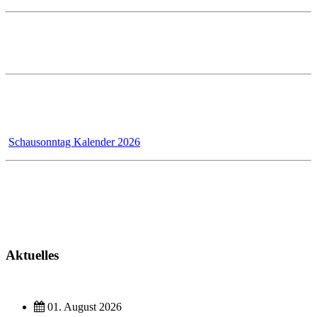
Öffnungszeiten im PRESTLE-Haus:
Ausstellung Mo - Fr 7 - 12 und 13 - 17 Uhr
Samstags ist die Ausstellung geschlossen!
Wir - das Badmanufaktur-Team - renovieren für unsere Kunden,
dadurch bleibt der Schausonntag bis 31.12.2026 wegen Umbau
geschlossen!
Schausonntag Kalender 2026
Kundendienst
Montag - Donnerstag 7 - 12 Uhr und 13 - 17 Uhr
Freitag 7 - 13 Uhr
Aktuelles
01. August 2026