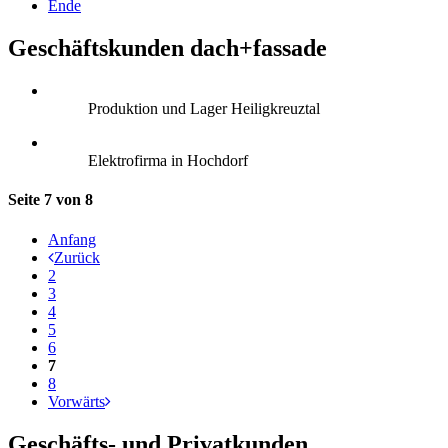
Ende
Geschäftskunden dach+fassade
Produktion und Lager Heiligkreuztal
Elektrofirma in Hochdorf
Seite 7 von 8
Anfang
Zurück
2
3
4
5
6
7
8
Vorwärts
Geschäfts- und Privatkunden