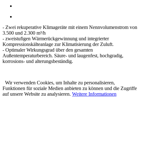
- Zwei rekuperative Klimageräte mit einem Nennvolumenstrom von
3.500 und 2.300 m³/h
- zweistufigen Wärmerückgewinnung und integrierter
Kompressionskälteanlage zur Klimatisierung der Zuluft.
- Optimaler Wirkungsgrad über den gesamten
Außentemperaturbereich. Säure- und laugenfest, hochgradig,
korrosions- und alterungsbeständig.
Wir verwenden Cookies, um Inhalte zu personalisieren,
Funktionen für soziale Medien anbieten zu können und die Zugriffe
auf unsere Website zu analysieren.
Weitere Informationen
Karl Prestle Sanitär-Heizung-
Flaschnerei GmbH & Co. KG
Freiburger Str. 40
88400 Biberach
Telefon: 07351 5000-0
E-Mail: info@prestle.de