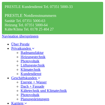
PRESTLE Kundendienst Tel. 07351 5000-33
PRESTLE Notdienstnummern
Sanitär Tel. 07351 5000-63
Heizung Tel. 07351 5000-64
Kälte/Klima Tel. 0178 25 404 27
Navigation überspringen
Über Prestle
Privatkunden
Badmanufaktur
Heizungstechnik
Photovoltaik
Lüftungstechnik
Klimatechnik
Kundendienst
Geschäftskunden
Energie + Wasser
Dach + Fassade
Kältetechnik und Klimatechnik
Photovoltaik
Planungsleistungen
Karriere