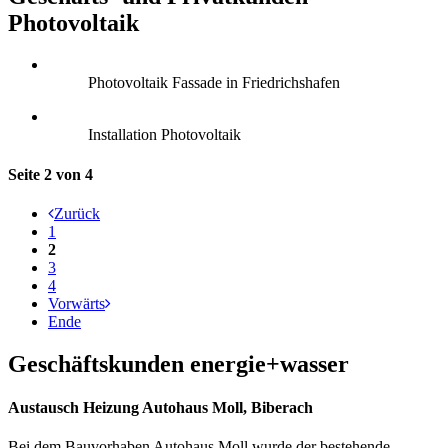
Photovoltaik
Photovoltaik Fassade in Friedrichshafen
Installation Photovoltaik
Seite 2 von 4
Zurück
1
2
3
4
Vorwärts
Ende
Geschäftskunden energie+wasser
Austausch Heizung Autohaus Moll, Biberach
Bei dem Bauvorhaben Autohaus Moll wurde der bestehende