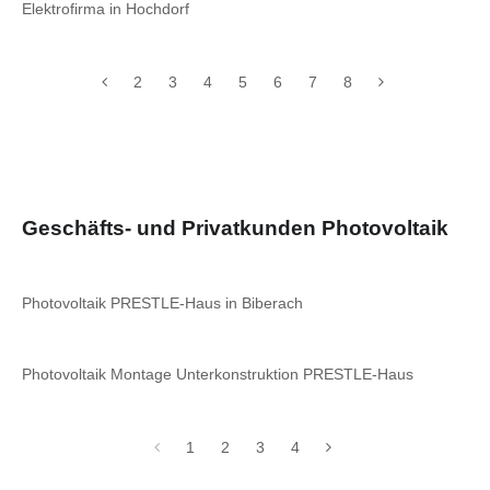
Elektrofirma in Hochdorf
2
3
4
5
6
7
8
Geschäfts- und Privatkunden Photovoltaik
Photovoltaik PRESTLE-Haus in Biberach
Photovoltaik Montage Unterkonstruktion PRESTLE-Haus
1
2
3
4