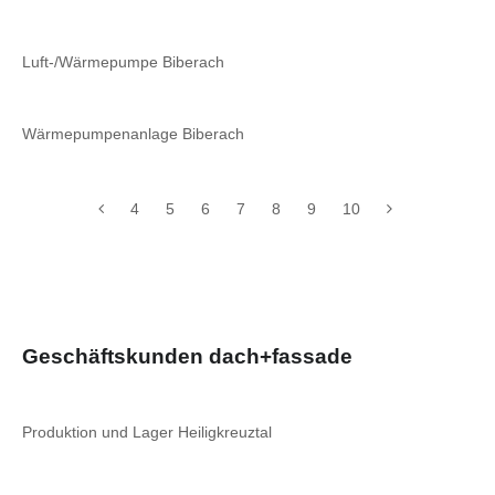
Luft-/Wärmepumpe Biberach
Wärmepumpenanlage Biberach
4
5
6
7
8
9
10
Geschäftskunden dach+fassade
Produktion und Lager Heiligkreuztal