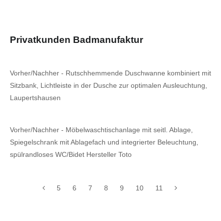
Privatkunden Badmanufaktur
Vorher/Nachher - Rutschhemmende Duschwanne kombiniert mit
Sitzbank, Lichtleiste in der Dusche zur optimalen Ausleuchtung,
Laupertshausen
Vorher/Nachher - Möbelwaschtischanlage mit seitl. Ablage,
Spiegelschrank mit Ablagefach und integrierter Beleuchtung,
spülrandloses WC/Bidet Hersteller Toto
5
6
7
8
9
10
11