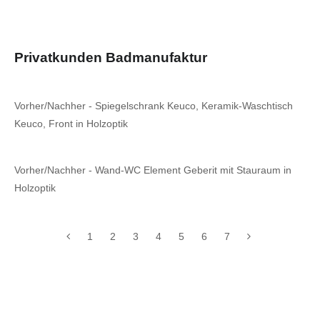
Privatkunden Badmanufaktur
Vorher/Nachher - Spiegelschrank Keuco, Keramik-Waschtisch
Keuco, Front in Holzoptik
Vorher/Nachher - Wand-WC Element Geberit mit Stauraum in
Holzoptik
1
2
3
4
5
6
7