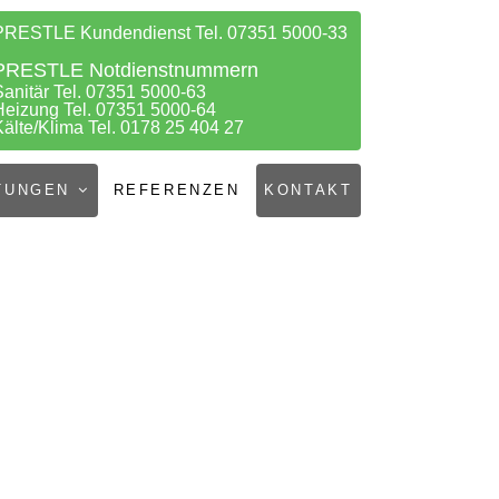
PRESTLE Kundendienst Tel. 07351 5000-33
PRESTLE Notdienstnummern
Sanitär Tel. 07351 5000-63
Heizung Tel. 07351 5000-64
Kälte/Klima Tel. 0178 25 404 27
TUNGEN
REFERENZEN
KONTAKT