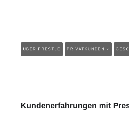
NAVIGATION
ÜBER PRESTLE
PRIVATKUNDEN
GES
ÜBERSPRINGEN
Kundenerfahrungen mit Pres