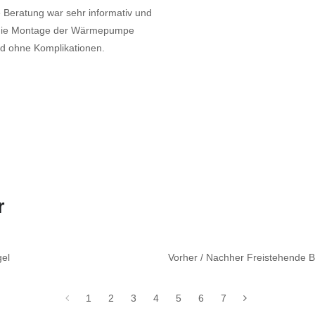
e Beratung war sehr informativ und
e die Montage der Wärmepumpe
und ohne Komplikationen.
r
gel
Vorher / Nachher Freistehende
1
2
3
4
5
6
7