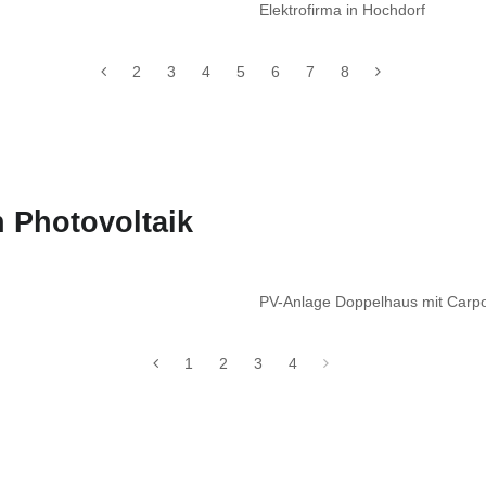
Elektrofirma in Hochdorf
2
3
4
5
6
7
8
 Photovoltaik
PV-Anlage Doppelhaus mit Carp
1
2
3
4