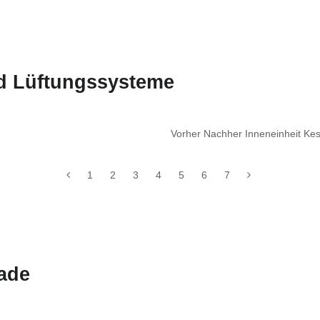
nd Lüftungssysteme
Vorher Nachher Inneneinheit Ke
1
2
3
4
5
6
7
ade